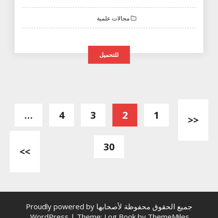
مجالات علمية
للتحميل
تصفّح
…
4
3
2
1
<<
المقالات
30
>>
جميع الحقوق محفوظة لأصحابها
Proudly powered by
.
WordPress
|
Theme: Log Book by
ThemeMiles