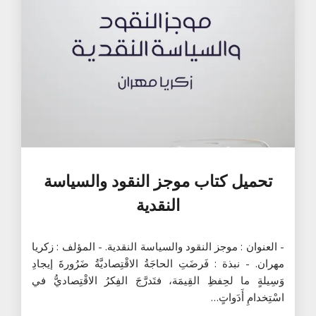
تحميل كتاب موجز النقود والسياسة
النقدية
- العنوان : موجز النقود والسياسة النقدية. - المؤلف : زكريا
مهران. - نبذة : فَرضَتِ الحاجَةُ الاقْتِصاديَّةُ ضَرُورةَ إيجادِ
وَسِيلةٍ ما لحِفظِ القِيمَة، فتَدرَّجَ الفِكرُ الاقْتِصاديُّ في
اسْتِخدامِ أَدَواتٍ…