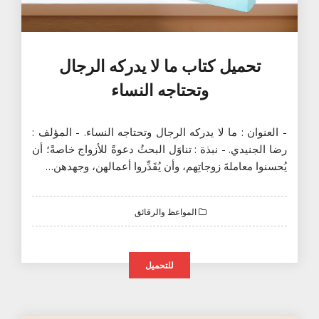
تحميل كتاب ما لا يدركه الرجال
وتحتاجه النساء
- العنوان : ما لا يدركه الرجال وتحتاجه النساء. - المؤلف :
رضا الجنيدي. - نبذة : تناوَل البحثُ دعوةً للأزواج خاصةً؛ أن
يُحسنوا معاملةَ زوجاتِهم، وأن يُقَدِّروا أعمالهن، وجهدهن…
المواعظ والرقائق
للتحميل