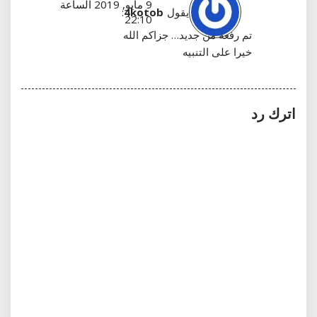
9 مايو, 2019 الساعة
يقول
4kotob
:
22:10
تم رفعه من جديد… جزاكم الله
خيرا على التنبيه
اترك رد