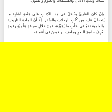
نَشَأَتْ وَنَمَتِ الأديانُ والفَلسَفاتُ والعلومُ والفُنون.
وإنْ كانَ القارئُ يَحْصُلُ في هذا الكِتابِ عَلى مُتْعَةٍ تُشَابِهُ ما
يُتحصَّلُ علَيه مِن كُتُبِ الرحلاتِ والسَّفر، إلَّا أنَّ المادةَ التاريخيةَ
والعِلميةَ تقعُ في صُلْبِ ما يُمَيِّزُهُ، فمِنْ خلالِ صياغةٍ عِلْمِيَّةٍ رفيعةٍ
نَعْرِفُ حاضِرَ البحرِ وماضِيَه، ونغوصُ في أعماقِه.