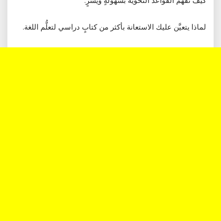
كيف تفهم القواعد النحوية بسهولةٍ ويُسْرٍ.
لماذا يتعيَّن عليك الاستعانة بأكثر من كتابٍ دراسي لتعلُّم اللغة.