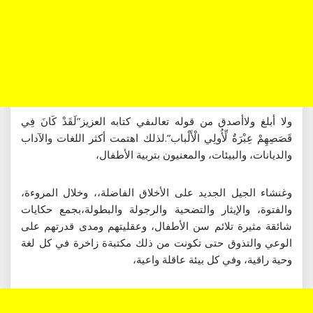
ولا أبلغ ولاأصدق من قوله تعالىفي كتابه العزيز”لَقَدْ كَانَ فِي
قَصَصِهِمْ عِبْرَةٌ لِّأُولِي الْأَلْباب”.لذلك اهتمت أكثر اللغات والآداب
والديانات، والبيئات، والمعنيون بتربية الأطفال،
وغنشاء الجيل الجديد على الأخلاق الفاضلة،، وخلال المروءة،
والفتوة، والإيثار والتضحية والرجولة والبطولة،بجمع حكايات
شائقة مثيرة تلائم سن الأطفال، وعقليتهم ومدى قدرتهم على
الوعي والتذوق حتى تكونت من ذلك مكتبةة زاخرة في كل لغة
وحية راقية، وفي كل بيئة عاقلة واعية،