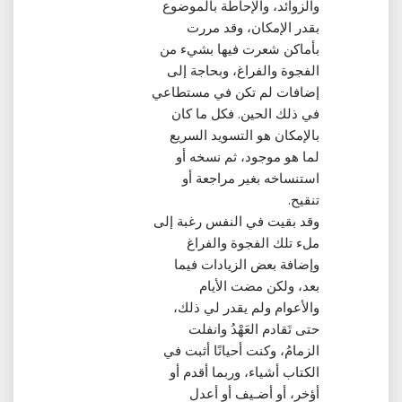
والزوائد، والإحاطة بالموضوع
بقدر الإمكان، وقد مررت
بأماكن شعرت فيها بشيء من
الفجوة والفراغ، وبحاجة إلى
إضافات لم تكن في مستطاعي
في ذلك الحين‏.‏ فكل ما كان
بالإمكان هو التسويد السريع
لما هو موجود، ثم نسخه أو
استنساخه بغير مراجعة أو
تنقيح‏.‏
وقد بقيت في النفس رغبة إلى
ملء تلك الفجوة والفراغ
وإضافة بعض الزيادات فيما
بعد، ولكن مضت الأيام
والأعوام ولم يقدر لي ذلك،
حتى تَقادم العَهْدُ وانفلت
الزمامُ، وكنت أحيانًا أثبت في
الكتاب أشياء، وربما أقدم أو
أؤخر، أو أضـيف أو أعدل