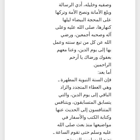
وصفيه وخليله، أدي الرسالة
وبلغ الأمانة ونصح الأمة وتركها
على المحجة البيضاء ليلها
كنهارها، صلى الله عليه وعلى
آله وصحبه أجمعين، ورضي
الله عن كل من تبع سنته وعمل
بها إلى يوم الدين، وعنا معهم
بعفوك ورضاك يا أرحم
الراحمين‏.‏
أما بعد‏:‏
فإن السنة النبوية المطهرة ـ
وهي العطاء المتجدد والزاد
الباقي إلى يوم الدين، والتي
يتسابق المتسابقون، ويتنافس
المتنافسون إلى الحديث عنها
وكتابة الكتب والأسفار في
مواضيعها منذ بعث صلى الله
عليه وسلم حتى تقوم الساعة ـ
تضع للمسلمين النموذج