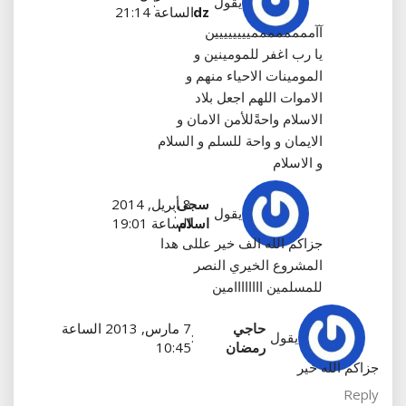
يقول
:
dz
الساعة 21:14
آآمممممممميييييييين
يا رب اغفر للمومينين و
المومينات الاحياء منهم و
الاموات اللهم اجعل بلاد
الاسلام واحةًللأمن الامان و
الايمان و واحة للسلم و السلام
و الاسلام
سجى
8 أبريل, 2014
يقول
:
اسلام
الساعة 19:01
جزاكم الله الف خير عللى هدا
المشروع الخيري النصر
للمسلمين اااااااامين
حاجي
7 مارس, 2013 الساعة
يقول
:
رمضان
10:45
جزاكم الله خير
Reply