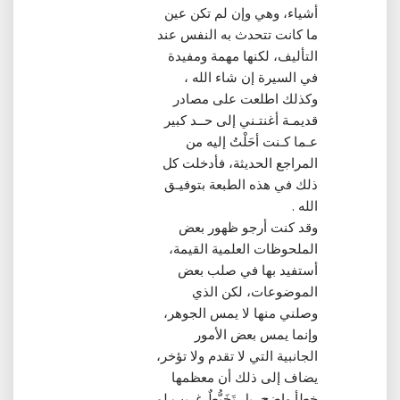
أشياء، وهي وإن لم تكن عين
ما كانت تتحدث به النفس عند
التأليف، لكنها مهمة ومفيدة
في السيرة إن شاء الله ،
وكذلك اطلعت على مصادر
قديمـة أغنتـني إلى حــد كبير
عـما كـنت أحَلْتُ إليه من
المراجع الحديثة، فأدخلت كل
ذلك في هذه الطبعة بتوفيـق
الله ‏.‏
وقد كنت أرجو ظهور بعض
الملحوظات العلمية القيمة،
أستفيد بها في صلب بعض
الموضوعات، لكن الذي
وصلني منها لا يمس الجوهر،
وإنما يمس بعض الأمور
الجانبية التي لا تقدم ولا تؤخر،
يضاف إلى ذلك أن معظمها
خطأ واضح، بل تَخَبُّطٌ غريب لم