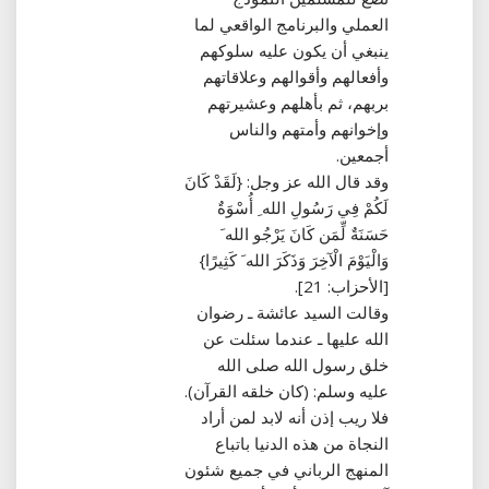
العملي والبرنامج الواقعي لما
ينبغي أن يكون عليه سلوكهم
وأفعالهم وأقوالهم وعلاقاتهم
بربهم، ثم بأهلهم وعشيرتهم
وإخوانهم وأمتهم والناس
أجمعين‏.‏
وقد قال الله عز وجل‏:‏ ‏{‏لَقَدْ كَانَ
لَكُمْ فِي رَسُولِ الله ِ أُسْوَةٌ
حَسَنَةٌ لِّمَن كَانَ يَرْجُو الله َ
وَالْيَوْمَ الْآخِرَ وَذَكَرَ الله َ كَثِيرًا‏}‏
‏[‏الأحزاب‏:‏ 21‏]‏‏.‏
وقالت السيد عائشة ـ رضوان
الله عليها ـ عندما سئلت عن
خلق رسول الله صلى الله
عليه وسلم‏:‏ ‏(‏كان خلقه القرآن‏)‏‏.‏
فلا ريب إذن أنه لابد لمن أراد
النجاة من هذه الدنيا باتباع
المنهج الرباني في جميع شئون