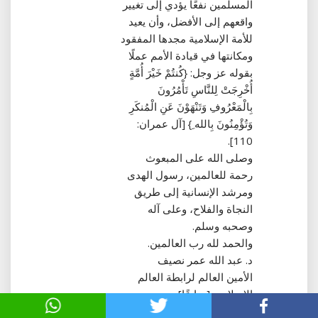
المسلمين نفعًا يؤدي إلى تغيير
واقعهم إلى الأفضل، وأن يعيد
للأمة الإسلامية مجدها المفقود
ومكانتها في قيادة الأمم عملًا
بقوله عز وجل‏:‏ ‏{‏كُنتُمْ خَيْرَ أُمَّةٍ
أُخْرِجَتْ لِلنَّاسِ تَأْمُرُونَ
بِالْمَعْرُوفِ وَتَنْهَوْنَ عَنِ الْمُنكَرِ
وَتُؤْمِنُونَ بِالله ِ‏}‏ ‏[‏آل عمران‏:‏
110‏]‏‏.‏
وصلى الله على المبعوث
رحمة للعالمين، رسول الهدى
ومرشد الإنسانية إلى طريق
النجاة والفلاح، وعلى آله
وصحبه وسلم‏.‏
والحمد لله رب العالمين‏.‏
د‏.‏ عبد الله عمر نصيف
الأمين العالم لرابطة العالم
الإسلامي ‏[‏سابقًا‏]‏
نائب الرئيس لمجلس الشوري