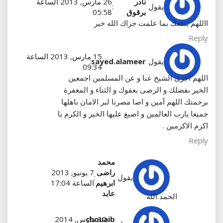
نادر
26 مارس, 2013 الساعة
يقول
:
برقوق
05:58
االلهم ينفعك بما علمت جزاك الله خير
Reply
15 مارس, 2013 الساعة
يقول
sayed.alameer
:
09:34
اللهم اجزى الشيخ عنا و عن المسلمين اجمعين
الخير بفضلك و الرضى بعفوك و الثناء و المغفرة
برحمتك اللهم آمين و اصا مصرنا لبر الامان باهلها
جميعا يارب العالمين و اصبغ عليها الخير و الكرم يا
اكرم الاكرمين .
Reply
محمد
راضى
7 يونيو, 2013
يقول
:
ابرهيم
الساعة 17:04
عابد
الحمد الله
chouaib
30 مارس, 2014