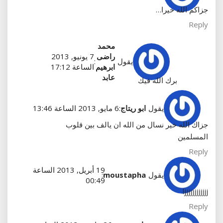
جزاكم الله خيرا…
Reply
محمد
راضى
7 يونيو, 2013
يقول
:
ابرهيم
الساعة 17:12
عابد
برك الله فيك
يقول
ابو ريتاج
:
6 مايو, 2013 الساعة 13:46
جزاك الله خير نسال من الله ان يالف بين قلوب
المسلمين
Reply
19 أبريل, 2013 الساعة
يقول
moustapha
:
00:49
ljjjjjjjjjjjj
Reply