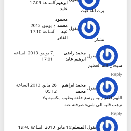
ابرهيم
الساعة 17:09
عابد
برك الله فيك
محمود
محمد
7 يونيو, 2013
يقول
:
عبد
الساعة 17:10
القادر
تشكر
محمد راضى
7 يونيو, 2013 الساعة
يقول
:
ابرهيم عابد
17:01
سبحان الله العظيم
Reply
محمد ابراهيم
28 مايو, 2013 الساعة
يقول
:
محمد
05:12
اللهم اغفر زنبه ووسع خلقه وطيب مكسبه ولا
تزهب قلبه الي شيء صرفته عنه
Reply
يقول
المسلم
:
16 مايو, 2013 الساعة 19:40