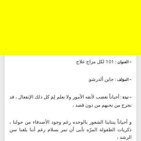
101 لكل مزاج علاج
– العنوان :
جاين ألدرشو.
– المؤلف :
أحياناً نغضب لأتفه الأمور ولا نعلم لِمَ كل ذلك الإنفعال ، قد
– نبذة :
نجرح من نحبهم من دون قصد ،
و أحياناً ينتابنا الشعور بالوحده رغم وجود الأصدقاء من حولنا ،
ذكريات الطفولة المرّه تأبى أن تمر بسلام رغم أننا بلغنا سن
الرشد ،